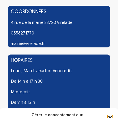
COORDONNÉES
4 rue de la mairie 33720 Virelade
0556271770
mairie@virelade.fr
HORAIRES
Lundi, Mardi, Jeudi et Vendredi :
De 14 h à 17 h 30
Mercredi :
De 9 h à 12 h
Samedi - les 1er et 3ème de chaque mois :
Gérer le consentement aux