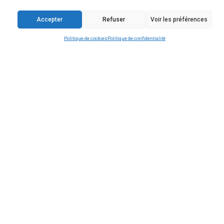
Contactez-nous
Horaires
Lundi, Mardi, Jeudi et Vendredi :
De 14 h à 17 h 30
Mercredi :
De 9 h à 12 h
Samedi - les 1er et 3ème de chaque mois :
De 9 h à 12 h