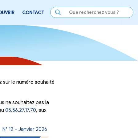
LE
SE DIVERTIR
DÉCOUVRIR
CONTACT
mune de Virelade ! Cliquez sur le numéro souhaité
tre boîte aux lettres. Vous ne souhaitez pas la
 ? Informez-en la mairie au
05.56.27.17.70
, aux