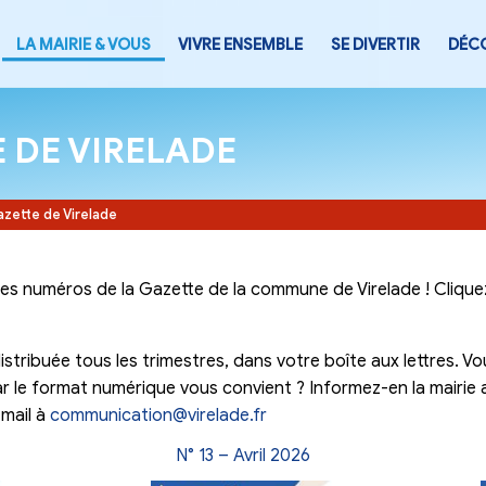
LA MAIRIE & VOUS
VIVRE ENSEMB
ZETTE DE VIRELADE
Accueil
-
La Gazette de Virelade
ne, ici, tous les numéros de la Gazette de la com
ger.
irelade
est distribuée tous les trimestres, dans vo
mat papier car le format numérique vous convient