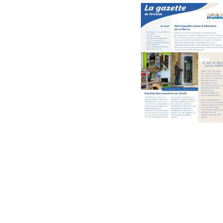
N° 5 – 
N° 2 – J