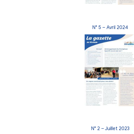
N° 8 – J