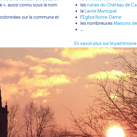
s de pins et de chênes. Les pierres de Virelade étaien
ale de
Virelade
a un environnement très riche et vous po
ord de la Garonne et la vue sur le mascaret
u « La Barbouse », aussi connu sous le nom
»
 sentiers de randonnées sur la commune et
l
de Virelade
En s