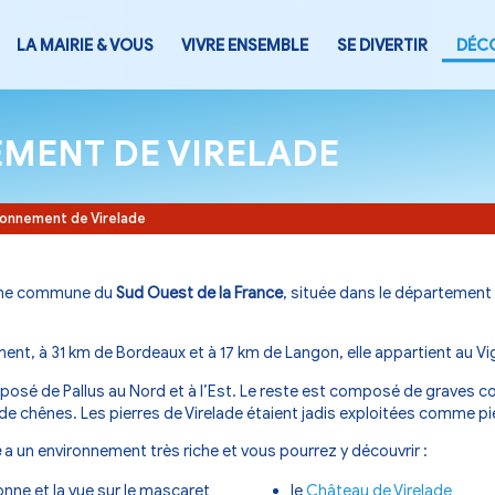
LA MAIRIE & VOUS
VIVRE ENSEMB
RONNEMENT DE VIRELA
Accueil
-
Environnement de Virelade
irelad
e est une commune du
Sud Ouest de la France
,
st du département, à 31 km de
Bordeaux
et à 17 km de
L
mune est composé de Pallus au Nord et à l’Est. Le rest