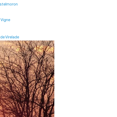
t jadis exploitées comme pierre à chaux.
urrez y découvrir :
le
Château de Virelade
les
ruines du Château de Castelmoron
le
Lavoir Municipal
’
Eglise Notre-Dame
les nombreuses
Maisons de Vigne
…
avoir plus sur le patrimoine de Virelade