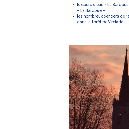
sables complanté
La commune rur
un accès au b
le cours d’ea
« La Barboue 
les nombreux
dans la forêt 