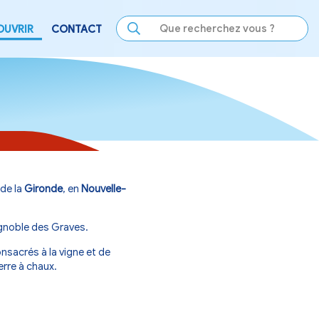
LE
SE DIVERTIR
DÉCOUVRIR
CONTACT
DE
 située dans le département de la
Gironde
, en
Nouvelle-
angon
, elle appartient au
Vignoble des Graves
.
e est composé de graves consacrés à la vigne et de