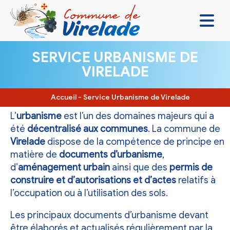
LA MAIRIE & VOUS
SERVICE URBANISME DE
VIRELADE
VIVRE ENSEMBLE
SE DIVERTIR
Accueil
-
Service Urbanisme de Virelade
DÉCOUVRIR
L’
urbanisme
est l’un des domaines majeurs qui a
été
décentralisé aux communes
. La commune de
CONTACT
Virelade
dispose de la compétence de principe en
matière de
documents d’urbanisme
,
d’
aménagement urbain
ainsi que des
permis de
construire et d’autorisations et d’actes
relatifs à
l’occupation ou à l’utilisation des sols.
Les principaux documents d’urbanisme devant
être élaborés et actualisés régulièrement par la