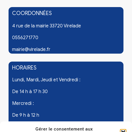
COORDONNÉES
4 rue de la mairie 33720 Virelade
0556271770
mairie@virelade.fr
HORAIRES
Lundi, Mardi, Jeudi et Vendredi :
De 14 h à 17 h 30
Mercredi :
De 9 h à 12 h
Samedi - les 1er et 3ème de chaque mois :
Gérer le consentement aux