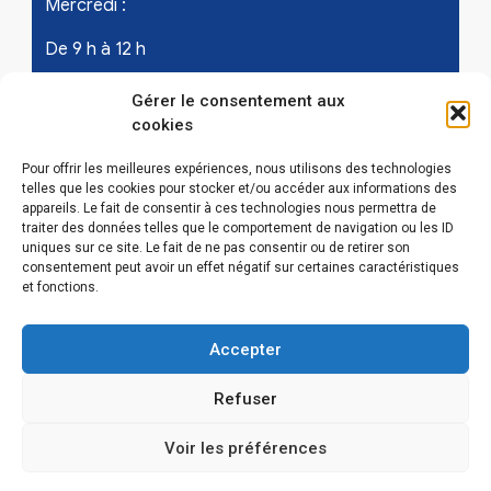
Mercredi :
De 9 h à 12 h
Samedi - les 1er et 3ème de chaque mois :
Gérer le consentement aux
cookies
De 9 h à 12 h
Pour offrir les meilleures expériences, nous utilisons des technologies
telles que les cookies pour stocker et/ou accéder aux informations des
appareils. Le fait de consentir à ces technologies nous permettra de
LIENS UTILES
traiter des données telles que le comportement de navigation ou les ID
uniques sur ce site. Le fait de ne pas consentir ou de retirer son
Mentions légales
consentement peut avoir un effet négatif sur certaines caractéristiques
et fonctions.
Conditions Générales d’Utilisations
Accepter
Politique de confidentialité
Refuser
Politique de cookies (EU)
Voir les préférences