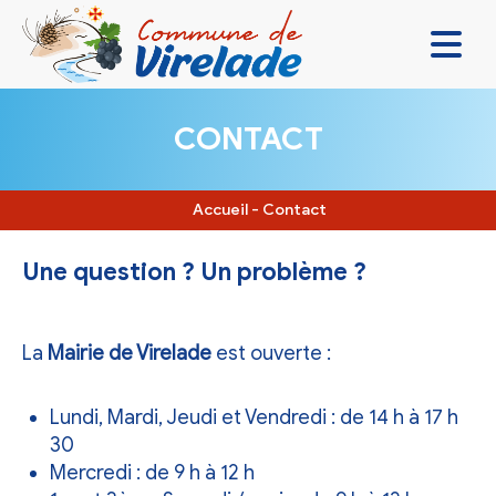
LA MAIRIE & VOUS
CONTACT
VIVRE ENSEMBLE
SE DIVERTIR
Accueil
-
Contact
DÉCOUVRIR
Une question ? Un problème ?
CONTACT
La
Mairie de Virelade
est ouverte :
Lundi, Mardi, Jeudi et Vendredi : de 14 h à 17 h
30
Mercredi : de 9 h à 12 h