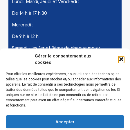
Lundi, Mardi, Jeudi et Vendredi :
De 14 h à 17 h 30
Mercredi :
De 9 h à 12 h
Samedi - les 1er et 3ème de chaque mois :
Gérer le consentement aux
De 9 h à 12 h
cookies
Pour offrir les meilleures expériences, nous utilisons des technologies
telles que les cookies pour stocker et/ou accéder aux informations des
LIENS UTILES
appareils. Le fait de consentir à ces technologies nous permettra de
traiter des données telles que le comportement de navigation ou les ID
Mentions légales
uniques sur ce site. Le fait de ne pas consentir ou de retirer son
consentement peut avoir un effet négatif sur certaines caractéristiques
et fonctions.
Conditions Générales d’Utilisations
Politique de confidentialité
Accepter
Politique de cookies (EU)