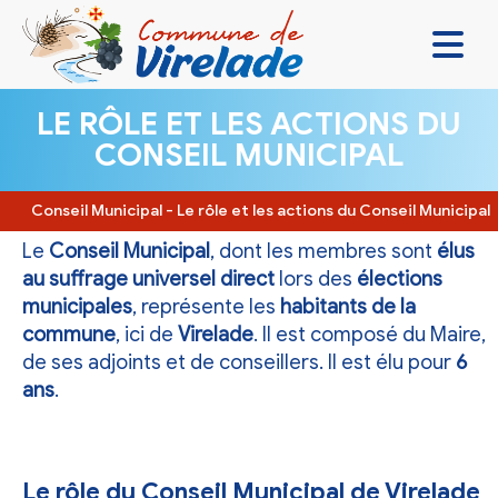
LA MAIRIE & VOUS
LE RÔLE ET LES ACTIONS DU
CONSEIL MUNICIPAL
VIVRE ENSEMBLE
SE DIVERTIR
Conseil Municipal
-
Le rôle et les actions du Conseil Municipal
DÉCOUVRIR
Le
Conseil Municipal
, dont les membres sont
élus
au suffrage universel direct
lors des
élections
CONTACT
municipales
, représente les
habitants de la
commune
, ici de
Virelade
. Il est composé du Maire,
de ses adjoints et de conseillers. Il est élu pour
6
ans
.
Le rôle du Conseil Municipal de Virelade