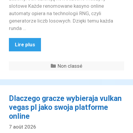
slotowe Każde renomowane kasyno online
automaty opiera na technologii RNG, czyli
generatorze liczb losowych. Dzięki temu każda
runda …
Lire plus
Catégories
Non classé
Dlaczego gracze wybieraja vulkan
vegas pl jako swoja platforme
online
7 août 2026