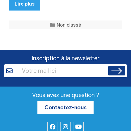
Lire plus
Catégories
Non classé
Inscription à la newsletter
Vous avez une question ?
Contactez-nous