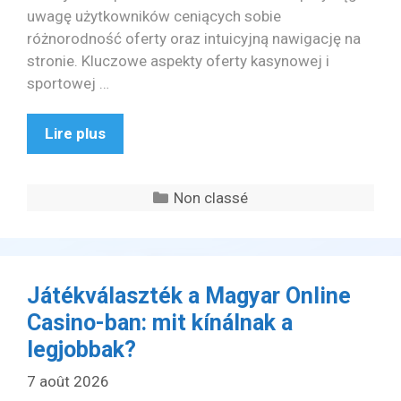
uwagę użytkowników ceniących sobie
różnorodność oferty oraz intuicyjną nawigację na
stronie. Kluczowe aspekty oferty kasynowej i
sportowej …
Lire plus
Catégories
Non classé
Játékválaszték a Magyar Online
Casino-ban: mit kínálnak a
legjobbak?
7 août 2026