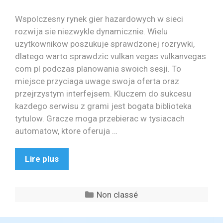
Wspolczesny rynek gier hazardowych w sieci
rozwija sie niezwykle dynamicznie. Wielu
uzytkownikow poszukuje sprawdzonej rozrywki,
dlatego warto sprawdzic vulkan vegas vulkanvegas
com pl podczas planowania swoich sesji. To
miejsce przyciaga uwage swoja oferta oraz
przejrzystym interfejsem. Kluczem do sukcesu
kazdego serwisu z grami jest bogata biblioteka
tytulow. Gracze moga przebierac w tysiacach
automatow, ktore oferuja …
Lire plus
Catégories
Non classé