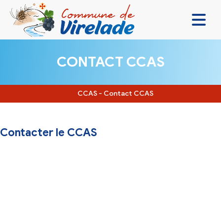
LA MAIRIE & VOUS
CONTACT CCAS
VIVRE ENSEMBLE
SE DIVERTIR
CCAS
-
Contact CCAS
DÉCOUVRIR
Contacter le CCAS
CONTACT