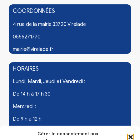
COORDONNÉES
4 rue de la mairie 33720 Virelade
0556271770
mairie@virelade.fr
HORAIRES
Lundi, Mardi, Jeudi et Vendredi :
De 14 h à 17 h 30
Mercredi :
De 9 h à 12 h
Samedi - les 1er et 3ème de chaque mois :
Gérer le consentement aux