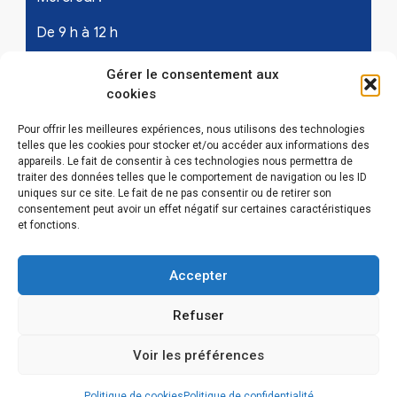
De 9 h à 12 h
Samedi - les 1er et 3ème de chaque mois :
Gérer le consentement aux
cookies
De 9 h à 12 h
Pour offrir les meilleures expériences, nous utilisons des technologies
telles que les cookies pour stocker et/ou accéder aux informations des
appareils. Le fait de consentir à ces technologies nous permettra de
LIENS UTILES
traiter des données telles que le comportement de navigation ou les ID
uniques sur ce site. Le fait de ne pas consentir ou de retirer son
Mentions légales
consentement peut avoir un effet négatif sur certaines caractéristiques
et fonctions.
Conditions Générales d’Utilisations
Accepter
Politique de confidentialité
Refuser
Politique de cookies (EU)
Voir les préférences
Politique de cookies
Politique de confidentialité