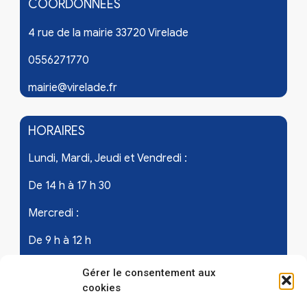
COORDONNÉES
4 rue de la mairie 33720 Virelade
0556271770
mairie@virelade.fr
HORAIRES
Lundi, Mardi, Jeudi et Vendredi :
De 14 h à 17 h 30
Mercredi :
De 9 h à 12 h
Samedi - les 1er et 3ème de chaque mois :
Gérer le consentement aux
cookies
De 9 h à 12 h