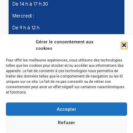
De 14 h à 17 h 30
Mercredi :
De 9 h à 12 h
Samedi - les 1er et 3ème de chaque mois :
Gérer le consentement aux
cookies
De 9 h à 12 h
Pour offrir les meilleures expériences, nous utilisons des technologies
telles que les cookies pour stocker et/ou accéder aux informations des
appareils. Le fait de consentir à ces technologies nous permettra de
LIENS UTILES
traiter des données telles que le comportement de navigation ou les ID
uniques sur ce site. Le fait de ne pas consentir ou de retirer son
Mentions légales
consentement peut avoir un effet négatif sur certaines caractéristiques
et fonctions.
Conditions Générales d’Utilisations
Accepter
Politique de confidentialité
Refuser
Politique de cookies (EU)