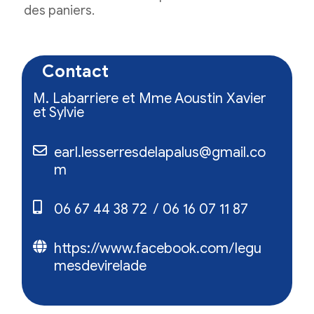
des paniers.
Contact
M. Labarriere et Mme Aoustin Xavier
et Sylvie
earl.lesserresdelapalus@gmail.co
m
06 67 44 38 72
06 16 07 11 87
https://www.facebook.com/legu
mesdevirelade