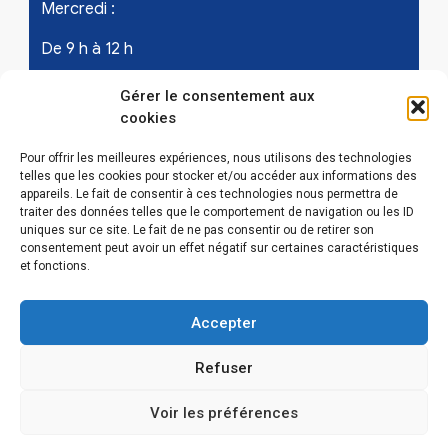
Mercredi :
De 9 h à 12 h
Samedi - les 1er et 3ème de chaque mois :
Gérer le consentement aux
cookies
De 9 h à 12 h
Pour offrir les meilleures expériences, nous utilisons des technologies
telles que les cookies pour stocker et/ou accéder aux informations des
appareils. Le fait de consentir à ces technologies nous permettra de
LIENS UTILES
traiter des données telles que le comportement de navigation ou les ID
uniques sur ce site. Le fait de ne pas consentir ou de retirer son
Mentions légales
consentement peut avoir un effet négatif sur certaines caractéristiques
et fonctions.
Conditions Générales d’Utilisations
Accepter
Politique de confidentialité
Refuser
Politique de cookies (EU)
Voir les préférences