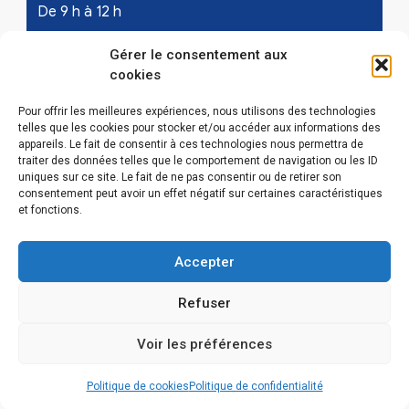
De 9 h à 12 h
Samedi - les 1er et 3ème de chaque mois :
Gérer le consentement aux
cookies
De 9 h à 12 h
Pour offrir les meilleures expériences, nous utilisons des technologies
telles que les cookies pour stocker et/ou accéder aux informations des
appareils. Le fait de consentir à ces technologies nous permettra de
LIENS UTILES
traiter des données telles que le comportement de navigation ou les ID
uniques sur ce site. Le fait de ne pas consentir ou de retirer son
Mentions légales
consentement peut avoir un effet négatif sur certaines caractéristiques
et fonctions.
Conditions Générales d’Utilisations
Accepter
Politique de confidentialité
Refuser
Politique de cookies (EU)
Voir les préférences
Politique de cookies
Politique de confidentialité