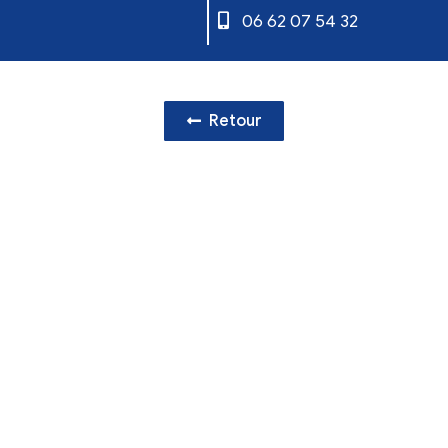
t
imm
line
05 
06 
Retour