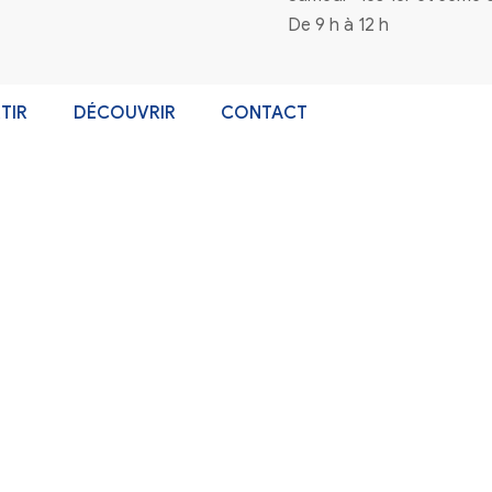
n à la newsletter
Coordonnées
4 rue de la mairie 33720 Virelade
0556271770
mairie@virelade.fr