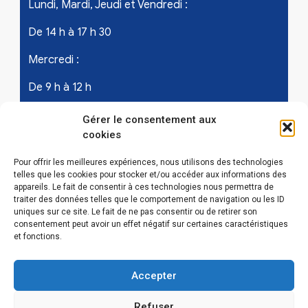
Lundi, Mardi, Jeudi et Vendredi :
De 14 h à 17 h 30
Mercredi :
De 9 h à 12 h
Samedi - les 1er et 3ème de chaque mois :
Gérer le consentement aux
cookies
De 9 h à 12 h
Pour offrir les meilleures expériences, nous utilisons des technologies
telles que les cookies pour stocker et/ou accéder aux informations des
appareils. Le fait de consentir à ces technologies nous permettra de
LIENS UTILES
traiter des données telles que le comportement de navigation ou les ID
uniques sur ce site. Le fait de ne pas consentir ou de retirer son
Mentions légales
consentement peut avoir un effet négatif sur certaines caractéristiques
et fonctions.
Conditions Générales d’Utilisations
Accepter
Politique de confidentialité
Refuser