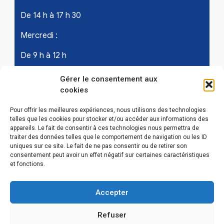
De 14 h à 17 h 30
Mercredi :
De 9 h à 12 h
Samedi - les 1er et 3ème de chaque mois :
Gérer le consentement aux
cookies
De 9 h à 12 h
Pour offrir les meilleures expériences, nous utilisons des technologies
telles que les cookies pour stocker et/ou accéder aux informations des
appareils. Le fait de consentir à ces technologies nous permettra de
LIENS UTILES
traiter des données telles que le comportement de navigation ou les ID
uniques sur ce site. Le fait de ne pas consentir ou de retirer son
Mentions légales
consentement peut avoir un effet négatif sur certaines caractéristiques
et fonctions.
Conditions Générales d’Utilisations
Accepter
Politique de confidentialité
Refuser
Politique de cookies (EU)