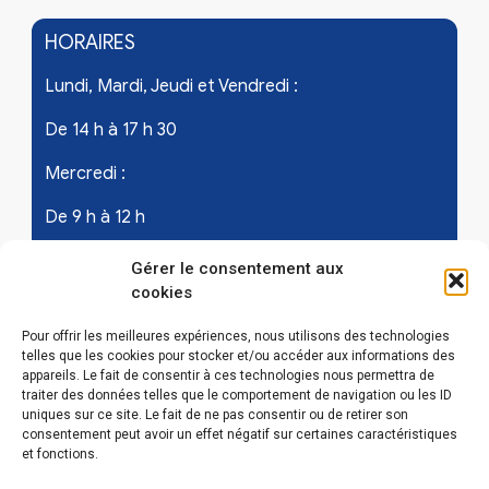
HORAIRES
Lundi, Mardi, Jeudi et Vendredi :
De 14 h à 17 h 30
Mercredi :
De 9 h à 12 h
Samedi - les 1er et 3ème de chaque mois :
Gérer le consentement aux
cookies
De 9 h à 12 h
Pour offrir les meilleures expériences, nous utilisons des technologies
telles que les cookies pour stocker et/ou accéder aux informations des
appareils. Le fait de consentir à ces technologies nous permettra de
LIENS UTILES
traiter des données telles que le comportement de navigation ou les ID
uniques sur ce site. Le fait de ne pas consentir ou de retirer son
Mentions légales
consentement peut avoir un effet négatif sur certaines caractéristiques
et fonctions.
Conditions Générales d’Utilisations