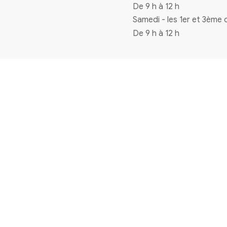
n à la newsletter
Coordonnées
4 rue de la mairie 33720 Virelade
0556271770
mairie@virelade.fr