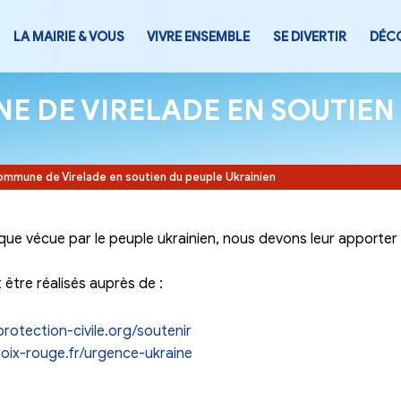
LA MAIRIE & VOUS
VIVRE ENSEMB
MMUNE DE VIRELADE E
INIEN
Accueil
-
La Commune de Virelade en soutien du peuple Uk
ituation tragique vécue par le peuple ukrainien, 
ERS
ers peuvent être réalisés auprès de :