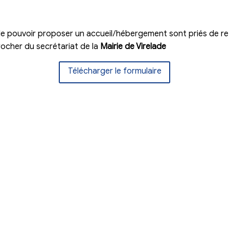
vile sur
don.protection-civile.org/soutenir
sur
donner.croix-rouge.fr/urgence-ukraine
susceptibles de pouvoir proposer un accueil/héber
 de se rapprocher du secrétariat de la
Mairie de 
Télécharger le for