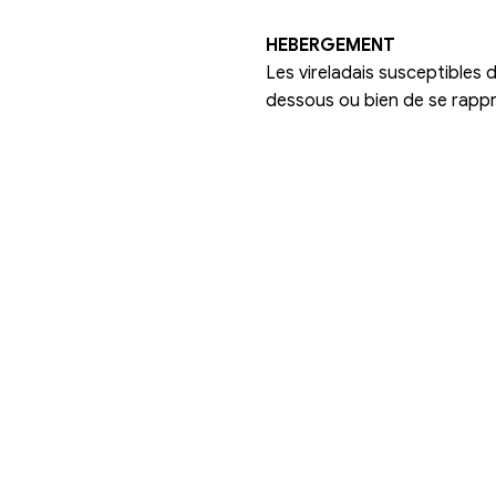
Protection ci
Croix rouge 
HEBERGEMENT
Les vireladais 
dessous ou bien