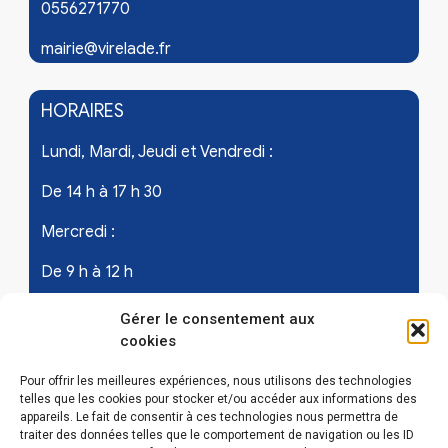
0556271770
mairie@virelade.fr
HORAIRES
Lundi, Mardi, Jeudi et Vendredi :
De 14 h à 17 h 30
Mercredi :
De 9 h à 12 h
Samedi - les 1er et 3ème de chaque mois :
Gérer le consentement aux
cookies
De 9 h à 12 h
Pour offrir les meilleures expériences, nous utilisons des technologies
telles que les cookies pour stocker et/ou accéder aux informations des
appareils. Le fait de consentir à ces technologies nous permettra de
LIENS UTILES
traiter des données telles que le comportement de navigation ou les ID