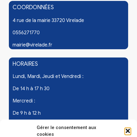
COORDONNÉES
4 rue de la mairie 33720 Virelade
0556271770
mairie@virelade.fr
HORAIRES
Lundi, Mardi, Jeudi et Vendredi :
De 14 h à 17 h 30
Mercredi :
De 9 h à 12 h
Samedi - les 1er et 3ème de chaque mois :
Gérer le consentement aux
cookies