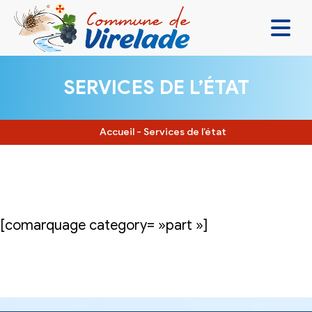
LA MAIRIE & VOUS
SERVICES DE L’ÉTAT
VIVRE ENSEMBLE
SE DIVERTIR
Accueil
-
Services de l’état
DÉCOUVRIR
CONTACT
[comarquage category= »part »]