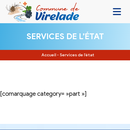
LA MAIRIE & VOUS
SERVICES DE L’ÉTAT
VIVRE ENSEMBLE
SE DIVERTIR
Accueil
-
Services de l’état
DÉCOUVRIR
CONTACT
[comarquage category= »part »]