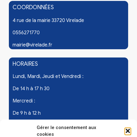
COORDONNÉES
4 rue de la mairie 33720 Virelade
0556271770
mairie@virelade.fr
HORAIRES
Lundi, Mardi, Jeudi et Vendredi :
De 14 h à 17 h 30
Mercredi :
De 9 h à 12 h
Samedi - les 1er et 3ème de chaque mois :
Gérer le consentement aux
cookies