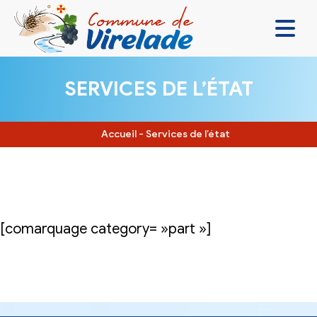
LA MAIRIE & VOUS
SERVICES DE L’ÉTAT
VIVRE ENSEMBLE
SE DIVERTIR
Accueil
-
Services de l’état
DÉCOUVRIR
CONTACT
[comarquage category= »part »]