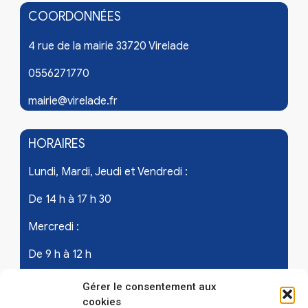
COORDONNÉES
4 rue de la mairie 33720 Virelade
0556271770
mairie@virelade.fr
HORAIRES
Lundi, Mardi, Jeudi et Vendredi :
De 14 h à 17 h 30
Mercredi :
De 9 h à 12 h
Samedi - les 1er et 3ème de chaque mois :
Gérer le consentement aux
cookies