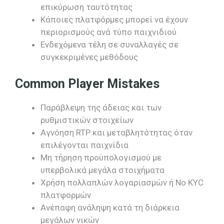
επικύρωση ταυτότητας
Κάποιες πλατφόρμες μπορεί να έχουν
περιορισμούς ανά τύπο παιχνιδιού
Ενδεχόμενα τέλη σε συναλλαγές σε
συγκεκριμένες μεθόδους
Common Player Mistakes
Παράβλεψη της άδειας και των
ρυθμιστικών στοιχείων
Αγνόηση RTP και μεταβλητότητας όταν
επιλέγονται παιχνίδια
Μη τήρηση προϋπολογισμού με
υπερβολικά μεγάλα στοιχήματα
Χρήση πολλαπλών λογαριασμών ή No KYC
πλατφορμών
Ανέπαφη ανάληψη κατά τη διάρκεια
μεγάλων νικών