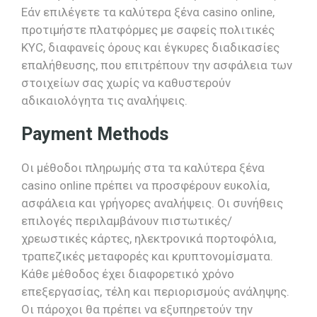
Εάν επιλέγετε τα καλύτερα ξένα casino online,
προτιμήστε πλατφόρμες με σαφείς πολιτικές
KYC, διαφανείς όρους και έγκυρες διαδικασίες
επαλήθευσης, που επιτρέπουν την ασφάλεια των
στοιχείων σας χωρίς να καθυστερούν
αδικαιολόγητα τις αναλήψεις.
Payment Methods
Οι μέθοδοι πληρωμής στα τα καλύτερα ξένα
casino online πρέπει να προσφέρουν ευκολία,
ασφάλεια και γρήγορες αναλήψεις. Οι συνήθεις
επιλογές περιλαμβάνουν πιστωτικές/
χρεωστικές κάρτες, ηλεκτρονικά πορτοφόλια,
τραπεζικές μεταφορές και κρυπτονομίσματα.
Κάθε μέθοδος έχει διαφορετικό χρόνο
επεξεργασίας, τέλη και περιορισμούς ανάληψης.
Οι πάροχοι θα πρέπει να εξυπηρετούν την