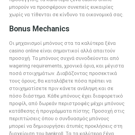
μπορούν να προσφέρουν συνεπείς ευκαιρίες
χωρίς να τίθενται σε κίνδυνο τα οικονομικά σας.
Bonus Mechanics
Οι μηχανισμοί μπόνους στα τα καλύτερα ξένα
casino online είναι σημαντικοί αλλά απαιτούν
προσοχή. Τα μπόνους συχνά συνοδεύονται από
wagering requirements, χρονικά όρια, και μέγιστα
ποσά στοιχημάτων. Διαβάζοντας προσεκτικά
τους όρους, θα καταλάβετε πόσα πρέπει να
στοιχηματίσετε πριν κάνετε ανάληψη και σε
πόσο διάστημα. Κάθε μπόνους έχει διαφορετικό
προφίλ, από δωρεάν περιστροφές μέχρι μπόνους
κατάθεσης ή προγράμματα πίστης. Προσοχή στις
περιπτώσεις όπου ο συνδυασμός μπόνους
μπορεί να δημιουργήσει άτυπές προκλήσεις στη
διαχείριση του bankroll. Τα τα καλύτερα ξένα