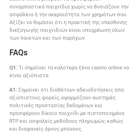
συναρπαστικά παιχνίδια χωρίς να θυσιάζουν την
ασφάλεια ή την ακεραιότητα των χρημάτων σου.
Αξίζει να θυμάσαι ότι η πρακτική της υπεύθυνης
διεξαγωγής παιχνιδιών είναι υποχρέωση όλων
των παικτών και των παρόχων.
FAQs
Q1:
Τι σημαίνει τα καλύτερα ξένα casino online να
είναι αξιόπιστα
A1:
Σημαίνει ότι διαθέτουν αδειοδοτήσεις από
αξιόπιστους φορείς, εφαρμόζουν αυστηρές
πολιτικές προστασίας δεδομένων και
προσφέρουν δίκαιο παιχνίδι με πιστοποιημένα
RTP και ασφαλείς μεθόδους πληρωμών, καθώς
και διαφανείς όρους μπόνους.