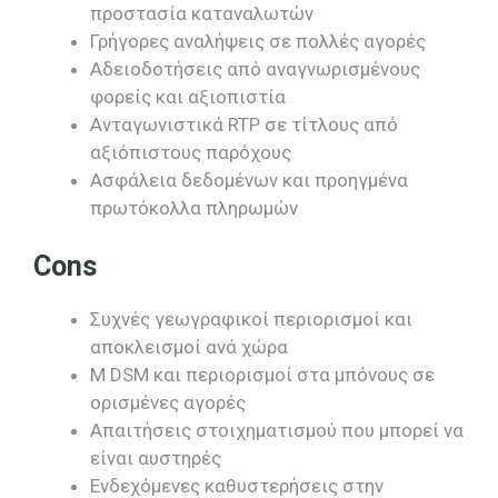
προστασία καταναλωτών
Γρήγορες αναλήψεις σε πολλές αγορές
Αδειοδοτήσεις από αναγνωρισμένους
φορείς και αξιοπιστία
Ανταγωνιστικά RTP σε τίτλους από
αξιόπιστους παρόχους
Ασφάλεια δεδομένων και προηγμένα
πρωτόκολλα πληρωμών
Cons
Συχνές γεωγραφικοί περιορισμοί και
αποκλεισμοί ανά χώρα
Μ DSM και περιορισμοί στα μπόνους σε
ορισμένες αγορές
Απαιτήσεις στοιχηματισμού που μπορεί να
είναι αυστηρές
Ενδεχόμενες καθυστερήσεις στην