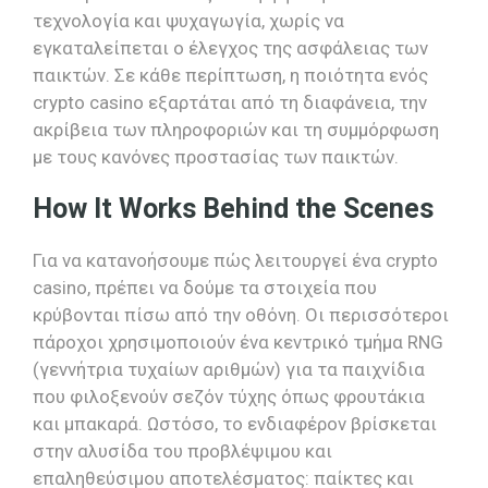
τεχνολογία και ψυχαγωγία, χωρίς να
εγκαταλείπεται ο έλεγχος της ασφάλειας των
παικτών. Σε κάθε περίπτωση, η ποιότητα ενός
crypto casino εξαρτάται από τη διαφάνεια, την
ακρίβεια των πληροφοριών και τη συμμόρφωση
με τους κανόνες προστασίας των παικτών.
How It Works Behind the Scenes
Για να κατανοήσουμε πώς λειτουργεί ένα crypto
casino, πρέπει να δούμε τα στοιχεία που
κρύβονται πίσω από την οθόνη. Οι περισσότεροι
πάροχοι χρησιμοποιούν ένα κεντρικό τμήμα RNG
(γεννήτρια τυχαίων αριθμών) για τα παιχνίδια
που φιλοξενούν σεζόν τύχης όπως φρουτάκια
και μπακαρά. Ωστόσο, το ενδιαφέρον βρίσκεται
στην αλυσίδα του προβλέψιμου και
επαληθεύσιμου αποτελέσματος: παίκτες και