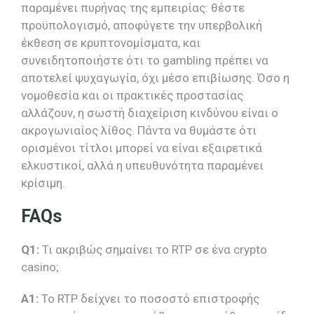
παραμένει πυρήνας της εμπειρίας: θέστε
προϋπολογισμό, αποφύγετε την υπερβολική
έκθεση σε κρυπτονομίσματα, και
συνειδητοποιήστε ότι το gambling πρέπει να
αποτελεί ψυχαγωγία, όχι μέσο επιβίωσης. Όσο η
νομοθεσία και οι πρακτικές προστασίας
αλλάζουν, η σωστή διαχείριση κινδύνου είναι ο
ακρογωνιαίος λίθος. Πάντα να θυμάστε ότι
ορισμένοι τίτλοι μπορεί να είναι εξαιρετικά
ελκυστικοί, αλλά η υπευθυνότητα παραμένει
κρίσιμη.
FAQs
Q1:
Τι ακριβώς σημαίνει το RTP σε ένα crypto
casino;
A1:
Το RTP δείχνει το ποσοστό επιστροφής