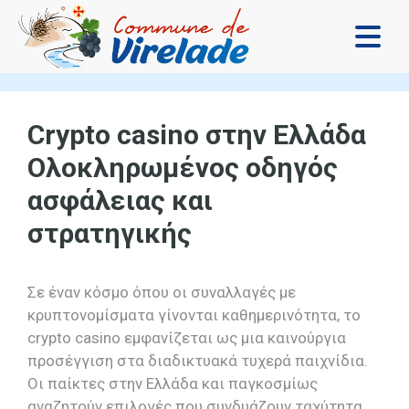
LA MAIRIE & VOUS
VIVRE ENSEMBLE
Crypto casino στην Ελλάδα
Ολοκληρωμένος οδηγός
SE DIVERTIR
ασφάλειας και
DÉCOUVRIR
στρατηγικής
CONTACT
Σε έναν κόσμο όπου οι συναλλαγές με
κρυπτονομίσματα γίνονται καθημερινότητα, το
crypto casino εμφανίζεται ως μια καινούργια
προσέγγιση στα διαδικτυακά τυχερά παιχνίδια.
Οι παίκτες στην Ελλάδα και παγκοσμίως
αναζητούν επιλογές που συνδυάζουν ταχύτητα