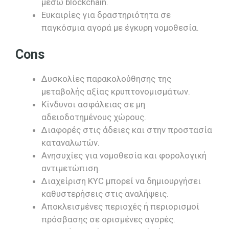
μέσω blockchain.
Ευκαιρίες για δραστηριότητα σε
παγκόσμια αγορά με έγκυρη νομοθεσία.
Cons
Δυσκολίες παρακολούθησης της
μεταβολής αξίας κρυπτονομισμάτων.
Κίνδυνοι ασφάλειας σε μη
αδειοδοτημένους χώρους.
Διαφορές στις άδειες και στην προστασία
καταναλωτών.
Ανησυχίες για νομοθεσία και φορολογική
αντιμετώπιση.
Διαχείριση KYC μπορεί να δημιουργήσει
καθυστερήσεις στις αναλήψεις.
Αποκλεισμένες περιοχές ή περιορισμοί
πρόσβασης σε ορισμένες αγορές.