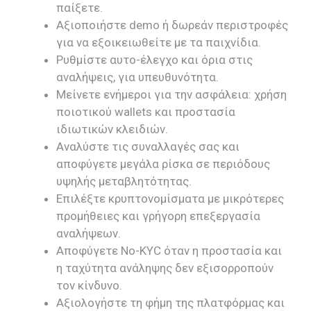
παίξετε.
Αξιοποιήστε demo ή δωρεάν περιστροφές
για να εξοικειωθείτε με τα παιχνίδια.
Ρυθμίστε αυτο-έλεγχο και όρια στις
αναλήψεις, για υπευθυνότητα.
Μείνετε ενήμεροι για την ασφάλεια: χρήση
ποιοτικού wallets και προστασία
ιδιωτικών κλειδιών.
Αναλύστε τις συναλλαγές σας και
αποφύγετε μεγάλα ρίσκα σε περιόδους
υψηλής μεταβλητότητας.
Επιλέξτε κρυπτονομίσματα με μικρότερες
προμήθειες και γρήγορη επεξεργασία
αναλήψεων.
Αποφύγετε No-KYC όταν η προστασία και
η ταχύτητα ανάληψης δεν εξισορροπούν
τον κίνδυνο.
Αξιολογήστε τη φήμη της πλατφόρμας και