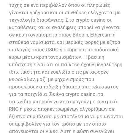
τύχης σε ένα περιβάλλον όπου οι πληρωμές
γίνονται γρήγορα και οι συνθήκες ελέγχονται με
τεχνολογία διαφάνειας. Στο crypto casino οι
καταθέσεις και οι αναλήψεις μπορεί να γίνονται
σε κρυπτονομίσματα όπως Bitcoin, Ethereum ή
σταθερά νομίσματα, και μερικές φορές με έξτρα
επιλογές όπως USDC ή ακόμη και παραδοσιακά
ευρώ μέσω κρυπτονομισμάτων. Η βασική
υπόσχεση είναι ότι οι παίκτες έχουν μεγαλύτερη
ιδιωτικότητα και ευελιξία στις μεταφορές
κεφαλαίων, μαζί με μηχανισμούς που
προσφέρουν απόδειξη δίκαιου αποτελέσματος
για τα παιχνίδια. Σε ένα crypto casino, τα
παιχνίδια μπορούν να λειτουργούν με κεντρικό
RNG ή μέσω αποκεντρωμένων αλγορίθμων σε
έξυπνα συμβόλαια, με αποτέλεσμα να μειώνονται
οι αμφιβολίες για τον τρόπο με τον οποίο
απονέμονται οι νίκες. Αυτή η φύση συνενώνει