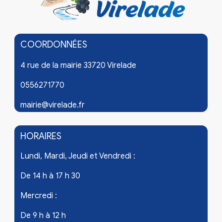
COORDONNÉES
4 rue de la mairie 33720 Virelade
0556271770
mairie@virelade.fr
HORAIRES
Lundi, Mardi, Jeudi et Vendredi :
De 14 h à 17 h 30
Mercredi :
De 9 h à 12 h