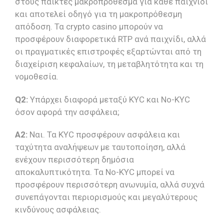
στους παίκτες μακροπρόθεσμα για κάθε παιχνίδι
και αποτελεί οδηγό για τη μακροπρόθεσμη
απόδοση. Τα crypto casino μπορούν να
προσφέρουν διαφορετικά RTP ανά παιχνίδι, αλλά
οι πραγματικές επιστροφές εξαρτώνται από τη
διαχείριση κεφαλαίων, τη μεταβλητότητα και τη
νομοθεσία.
Q2:
Υπάρχει διαφορά μεταξύ KYC και No-KYC
όσον αφορά την ασφάλεια;
A2:
Ναι. Τα KYC προσφέρουν ασφάλεια και
ταχύτητα αναλήψεων με ταυτοποίηση, αλλά
ενέχουν περισσότερη δημόσια
αποκαλυπτικότητα. Τα No-KYC μπορεί να
προσφέρουν περισσότερη ανωνυμία, αλλά συχνά
συνεπάγονται περιορισμούς και μεγαλύτερους
κινδύνους ασφάλειας.