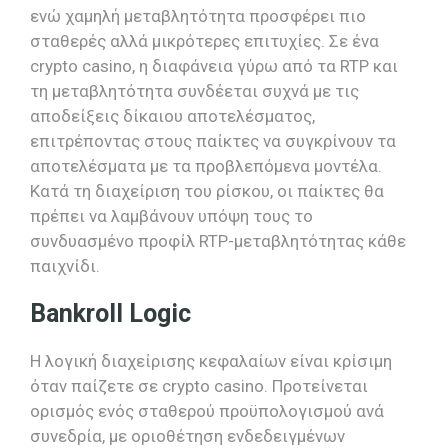
ενώ χαμηλή μεταβλητότητα προσφέρει πιο
σταθερές αλλά μικρότερες επιτυχίες. Σε ένα
crypto casino, η διαφάνεια γύρω από τα RTP και
τη μεταβλητότητα συνδέεται συχνά με τις
αποδείξεις δίκαιου αποτελέσματος,
επιτρέποντας στους παίκτες να συγκρίνουν τα
αποτελέσματα με τα προβλεπόμενα μοντέλα.
Κατά τη διαχείριση του ρίσκου, οι παίκτες θα
πρέπει να λαμβάνουν υπόψη τους το
συνδυασμένο προφίλ RTP-μεταβλητότητας κάθε
παιχνίδι.
Bankroll Logic
Η λογική διαχείρισης κεφαλαίων είναι κρίσιμη
όταν παίζετε σε crypto casino. Προτείνεται
ορισμός ενός σταθερού προϋπολογισμού ανά
συνεδρία, με οριοθέτηση ενδεδειγμένων