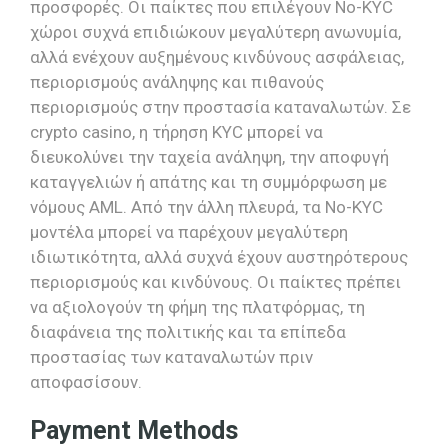
προσφορές. Οι παίκτες που επιλέγουν No-KYC
χώροι συχνά επιδιώκουν μεγαλύτερη ανωνυμία,
αλλά ενέχουν αυξημένους κινδύνους ασφάλειας,
περιορισμούς ανάληψης και πιθανούς
περιορισμούς στην προστασία καταναλωτών. Σε
crypto casino, η τήρηση KYC μπορεί να
διευκολύνει την ταχεία ανάληψη, την αποφυγή
καταγγελιών ή απάτης και τη συμμόρφωση με
νόμους AML. Από την άλλη πλευρά, τα No-KYC
μοντέλα μπορεί να παρέχουν μεγαλύτερη
ιδιωτικότητα, αλλά συχνά έχουν αυστηρότερους
περιορισμούς και κινδύνους. Οι παίκτες πρέπει
να αξιολογούν τη φήμη της πλατφόρμας, τη
διαφάνεια της πολιτικής και τα επίπεδα
προστασίας των καταναλωτών πριν
αποφασίσουν.
Payment Methods