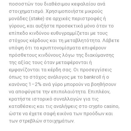
ποσοστών του διαθέσιμου κεφαλαίου ανά
στοιχηματισμό. Χρησιμοποιήστε μικρούς
μονάδες (stake) σε αρχικές περιστροφές ή
γύρους, και αυξήστε προσεκτικά μόνο όταν το
επίπεδο κινδύνου ευθυγραμμίζεται με τους
στόχους κέρδους και τη μεταβλητότητα. Λάβετε
υπόψη ότι τα κρυπτονομίσματα επιφέρουν
πρόσθετους κινδύνους λόγω της διακύμανσης
της αξίας τους όταν μεταφέρονται ή
εμφανίζονται τα κέρδη σας. Οι προσεγγίσεις
όπως το στόχος ανάλογος με το bankroll ή ο
κανόνας 1–2% ανά γύρο μπορούν να βοηθήσουν
να αποφύγετε την επιπολαιότητα. Επιπλέον,
κρατήστε ιστορικό συναλλαγών για τις
καταθέσεις και τις αναλήψεις στο crypto casino,
ώστε να έχετε σαφή εικόνα των προόδων και
των στρεβλών στοιχημάτων.