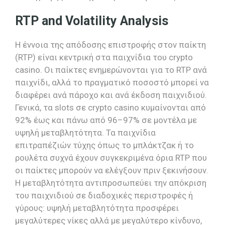
RTP and Volatility Analysis
Η έννοια της απόδοσης επιστροφής στον παίκτη
(RTP) είναι κεντρική στα παιχνίδια του crypto
casino. Οι παίκτες ενημερώνονται για το RTP ανά
παιχνίδι, αλλά το πραγματικό ποσοστό μπορεί να
διαφέρει ανά πάροχο και ανά έκδοση παιχνιδιού.
Γενικά, τα slots σε crypto casino κυμαίνονται από
92% έως και πάνω από 96–97% σε μοντέλα με
υψηλή μεταβλητότητα. Τα παιχνίδια
επιτραπέζιών τύχης όπως το μπλάκτζακ ή το
ρουλέτα συχνά έχουν συγκεκριμένα όρια RTP που
οι παίκτες μπορούν να ελέγξουν πριν ξεκινήσουν.
Η μεταβλητότητα αντιπροσωπεύει την απόκριση
του παιχνιδιού σε διαδοχικές περιστροφές ή
γύρους: υψηλή μεταβλητότητα προσφέρει
μεγαλύτερες νίκες αλλά με μεγαλύτερο κίνδυνο,