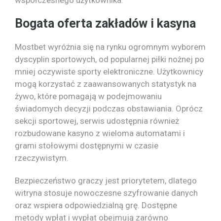
współczesnego użytkownika.
Bogata oferta zakładów i kasyna
Mostbet wyróżnia się na rynku ogromnym wyborem
dyscyplin sportowych, od popularnej piłki nożnej po
mniej oczywiste sporty elektroniczne. Użytkownicy
mogą korzystać z zaawansowanych statystyk na
żywo, które pomagają w podejmowaniu
świadomych decyzji podczas obstawiania. Oprócz
sekcji sportowej, serwis udostępnia również
rozbudowane kasyno z wieloma automatami i
grami stołowymi dostępnymi w czasie
rzeczywistym.
Bezpieczeństwo graczy jest priorytetem, dlatego
witryna stosuje nowoczesne szyfrowanie danych
oraz wspiera odpowiedzialną grę. Dostępne
metody wpłat i wypłat obejmują zarówno