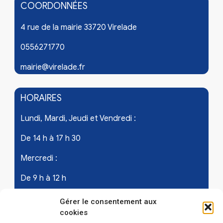
COORDONNÉES
4 rue de la mairie 33720 Virelade
0556271770
mairie@virelade.fr
HORAIRES
Lundi, Mardi, Jeudi et Vendredi :
De 14 h à 17 h 30
Mercredi :
De 9 h à 12 h
Samedi - les 1er et 3ème de chaque mois :
Gérer le consentement aux
cookies
De 9 h à 12 h