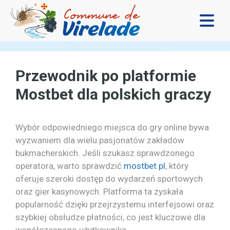
LA MAIRIE & VOUS
VIVRE ENSEMBLE
Przewodnik po platformie
Mostbet dla polskich graczy
SE DIVERTIR
DÉCOUVRIR
Wybór odpowiedniego miejsca do gry online bywa
CONTACT
wyzwaniem dla wielu pasjonatów zakładów
bukmacherskich. Jeśli szukasz sprawdzonego
operatora, warto sprawdzić
mostbet pl
, który
oferuje szeroki dostęp do wydarzeń sportowych
oraz gier kasynowych. Platforma ta zyskała
popularność dzięki przejrzystemu interfejsowi oraz
szybkiej obsłudze płatności, co jest kluczowe dla