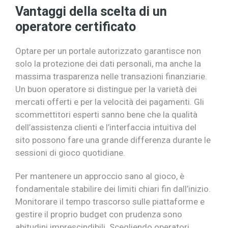
Vantaggi della scelta di un
operatore certificato
Optare per un portale autorizzato garantisce non
solo la protezione dei dati personali, ma anche la
massima trasparenza nelle transazioni finanziarie.
Un buon operatore si distingue per la varietà dei
mercati offerti e per la velocità dei pagamenti. Gli
scommettitori esperti sanno bene che la qualità
dell’assistenza clienti e l’interfaccia intuitiva del
sito possono fare una grande differenza durante le
sessioni di gioco quotidiane.
Per mantenere un approccio sano al gioco, è
fondamentale stabilire dei limiti chiari fin dall’inizio.
Monitorare il tempo trascorso sulle piattaforme e
gestire il proprio budget con prudenza sono
abitudini imprescindibili. Scegliendo operatori