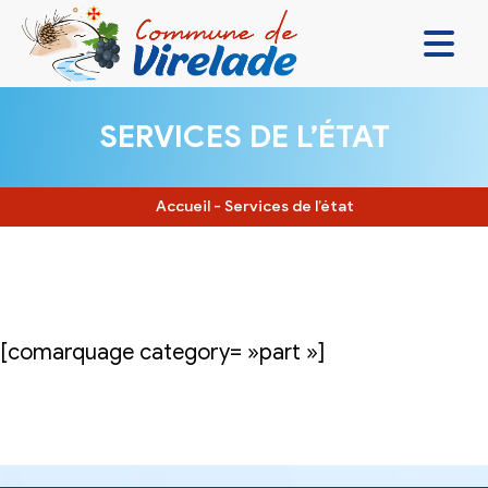
LA MAIRIE & VOUS
SERVICES DE L’ÉTAT
VIVRE ENSEMBLE
SE DIVERTIR
Accueil
-
Services de l’état
DÉCOUVRIR
CONTACT
[comarquage category= »part »]