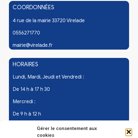
COORDONNÉES
4 rue de la mairie 33720 Virelade
0556271770
mairie@virelade.fr
HORAIRES
Lundi, Mardi, Jeudi et Vendredi :
De 14 h à 17 h 30
Mercredi :
De 9 h à 12 h
Samedi - les 1er et 3ème de chaque mois :
Gérer le consentement aux
cookies