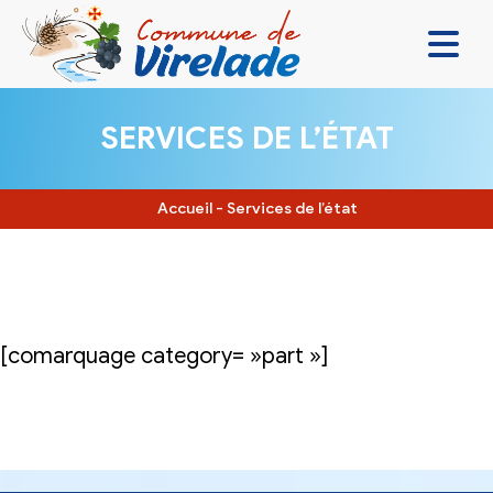
LA MAIRIE & VOUS
SERVICES DE L’ÉTAT
VIVRE ENSEMBLE
SE DIVERTIR
Accueil
-
Services de l’état
DÉCOUVRIR
CONTACT
[comarquage category= »part »]