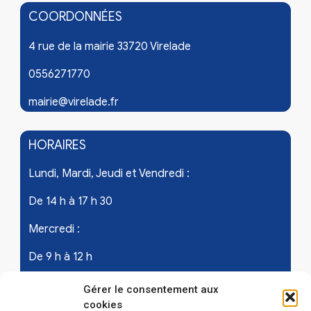
COORDONNÉES
4 rue de la mairie 33720 Virelade
0556271770
mairie@virelade.fr
HORAIRES
Lundi, Mardi, Jeudi et Vendredi :
De 14 h à 17 h 30
Mercredi :
De 9 h à 12 h
Samedi - les 1er et 3ème de chaque mois :
Gérer le consentement aux
cookies