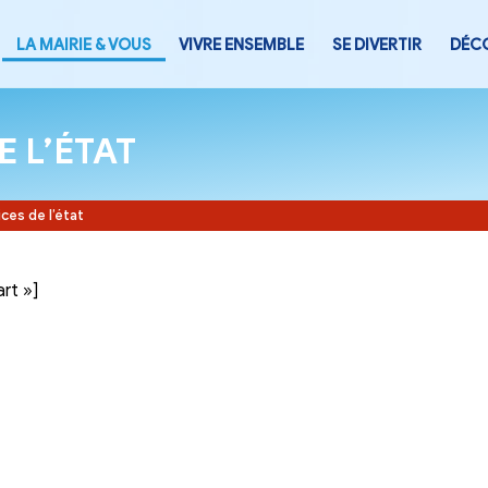
LA MAIRIE & VOUS
VIVRE ENSEMB
CES DE L’ÉTAT
Accueil
-
Services de l’état
tegory= »part »]