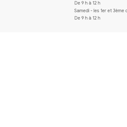
Coordonnées
4 rue de la mairie 33720 Virelade
0556271770
mairie@virelade.fr