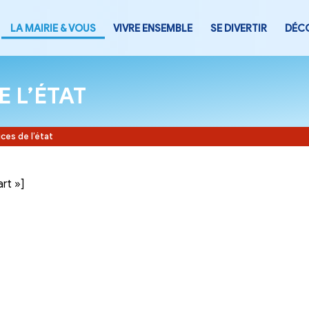
LA MAIRIE & VOUS
VIVRE ENSEMB
CES DE L’ÉTAT
Accueil
-
Services de l’état
tegory= »part »]