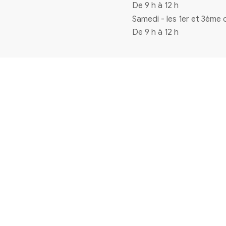
Coordonnées
4 rue de la mairie 33720 Virelade
0556271770
mairie@virelade.fr