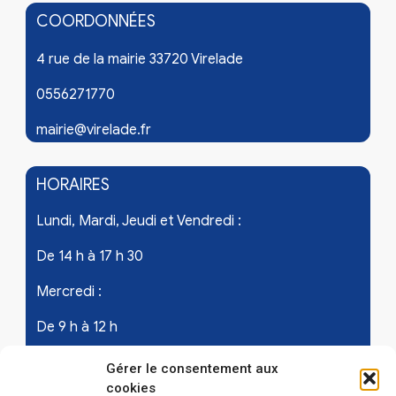
COORDONNÉES
4 rue de la mairie 33720 Virelade
0556271770
mairie@virelade.fr
HORAIRES
Lundi, Mardi, Jeudi et Vendredi :
De 14 h à 17 h 30
Mercredi :
De 9 h à 12 h
Samedi - les 1er et 3ème de chaque mois :
Gérer le consentement aux
cookies