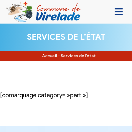
LA MAIRIE & VOUS
SERVICES DE L’ÉTAT
VIVRE ENSEMBLE
SE DIVERTIR
Accueil
-
Services de l’état
DÉCOUVRIR
CONTACT
[comarquage category= »part »]