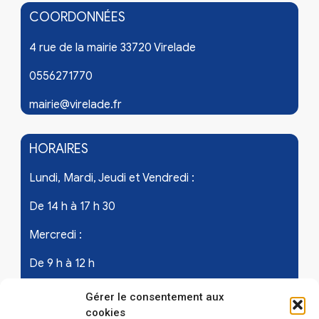
COORDONNÉES
4 rue de la mairie 33720 Virelade
0556271770
mairie@virelade.fr
HORAIRES
Lundi, Mardi, Jeudi et Vendredi :
De 14 h à 17 h 30
Mercredi :
De 9 h à 12 h
Samedi - les 1er et 3ème de chaque mois :
Gérer le consentement aux
cookies