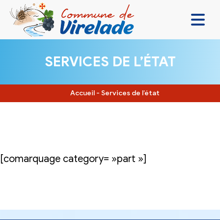
LA MAIRIE & VOUS
SERVICES DE L’ÉTAT
VIVRE ENSEMBLE
SE DIVERTIR
Accueil
-
Services de l’état
DÉCOUVRIR
CONTACT
[comarquage category= »part »]