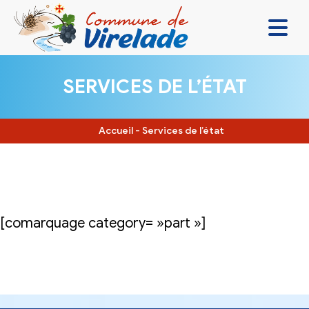
LA MAIRIE & VOUS
SERVICES DE L’ÉTAT
VIVRE ENSEMBLE
SE DIVERTIR
Accueil
-
Services de l’état
DÉCOUVRIR
CONTACT
[comarquage category= »part »]