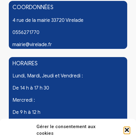
COORDONNÉES
4 rue de la mairie 33720 Virelade
0556271770
mairie@virelade.fr
HORAIRES
Lundi, Mardi, Jeudi et Vendredi :
De 14 h à 17 h 30
Mercredi :
De 9 h à 12 h
Samedi - les 1er et 3ème de chaque mois :
Gérer le consentement aux
cookies