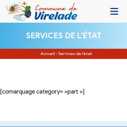
LA MAIRIE & VOUS
SERVICES DE L’ÉTAT
VIVRE ENSEMBLE
SE DIVERTIR
Accueil
-
Services de l’état
DÉCOUVRIR
CONTACT
[comarquage category= »part »]