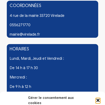
COORDONNÉES
4 rue de la mairie 33720 Virelade
0556271770
mairie@virelade.fr
HORAIRES
Lundi, Mardi, Jeudi et Vendredi :
De 14 h à 17 h 30
Mercredi :
De 9 h à 12 h
Samedi - les 1er et 3ème de chaque mois :
Gérer le consentement aux
cookies