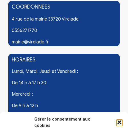
COORDONNÉES
4 rue de la mairie 33720 Virelade
0556271770
mairie@virelade.fr
HORAIRES
Lundi, Mardi, Jeudi et Vendredi :
De 14 h à 17 h 30
Mercredi :
De 9 h à 12 h
Samedi - les 1er et 3ème de chaque mois :
Gérer le consentement aux
cookies