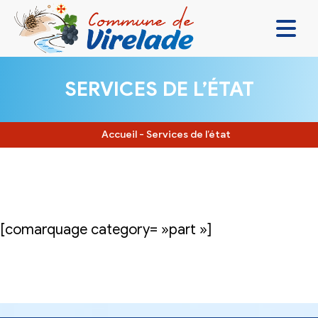
LA MAIRIE & VOUS
SERVICES DE L’ÉTAT
VIVRE ENSEMBLE
SE DIVERTIR
Accueil
-
Services de l’état
DÉCOUVRIR
CONTACT
[comarquage category= »part »]