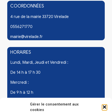
COORDONNÉES
4 rue de la mairie 33720 Virelade
0556271770
mairie@virelade.fr
HORAIRES
Lundi, Mardi, Jeudi et Vendredi :
De 14 h à 17 h 30
Mercredi :
De 9 h à 12 h
Samedi - les 1er et 3ème de chaque mois :
Gérer le consentement aux
cookies