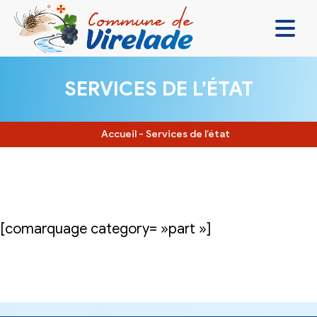
LA MAIRIE & VOUS
SERVICES DE L’ÉTAT
VIVRE ENSEMBLE
SE DIVERTIR
Accueil
-
Services de l’état
DÉCOUVRIR
CONTACT
[comarquage category= »part »]