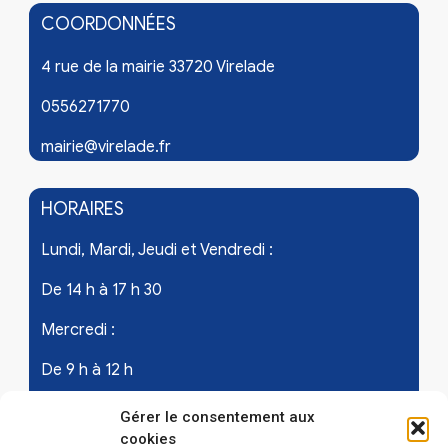
COORDONNÉES
4 rue de la mairie 33720 Virelade
0556271770
mairie@virelade.fr
HORAIRES
Lundi, Mardi, Jeudi et Vendredi :
De 14 h à 17 h 30
Mercredi :
De 9 h à 12 h
Samedi - les 1er et 3ème de chaque mois :
Gérer le consentement aux
cookies