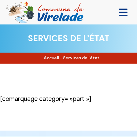
LA MAIRIE & VOUS
SERVICES DE L’ÉTAT
VIVRE ENSEMBLE
SE DIVERTIR
Accueil
-
Services de l’état
DÉCOUVRIR
CONTACT
[comarquage category= »part »]