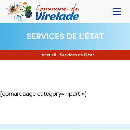
LA MAIRIE & VOUS
SERVICES DE L’ÉTAT
VIVRE ENSEMBLE
SE DIVERTIR
Accueil
-
Services de l’état
DÉCOUVRIR
CONTACT
[comarquage category= »part »]