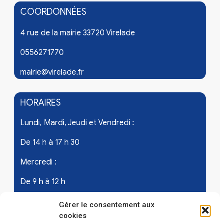
COORDONNÉES
4 rue de la mairie 33720 Virelade
0556271770
mairie@virelade.fr
HORAIRES
Lundi, Mardi, Jeudi et Vendredi :
De 14 h à 17 h 30
Mercredi :
De 9 h à 12 h
Samedi - les 1er et 3ème de chaque mois :
Gérer le consentement aux
cookies