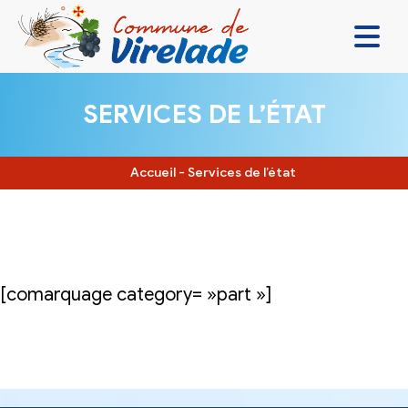
LA MAIRIE & VOUS
SERVICES DE L’ÉTAT
VIVRE ENSEMBLE
SE DIVERTIR
Accueil
-
Services de l’état
DÉCOUVRIR
CONTACT
[comarquage category= »part »]