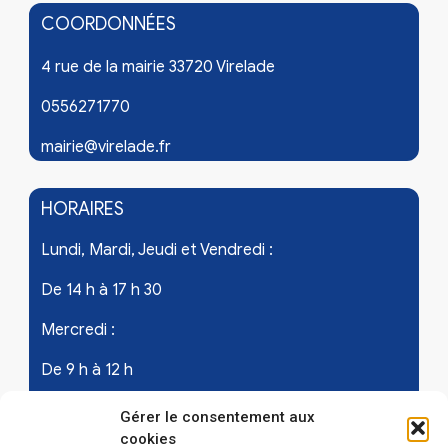
COORDONNÉES
4 rue de la mairie 33720 Virelade
0556271770
mairie@virelade.fr
HORAIRES
Lundi, Mardi, Jeudi et Vendredi :
De 14 h à 17 h 30
Mercredi :
De 9 h à 12 h
Samedi - les 1er et 3ème de chaque mois :
Gérer le consentement aux
cookies