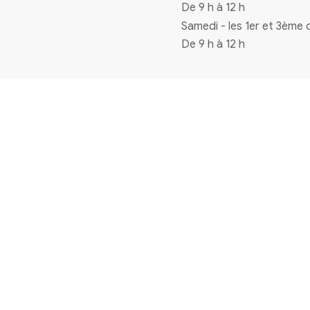
Coordonnées
4 rue de la mairie 33720 Virelade
0556271770
mairie@virelade.fr