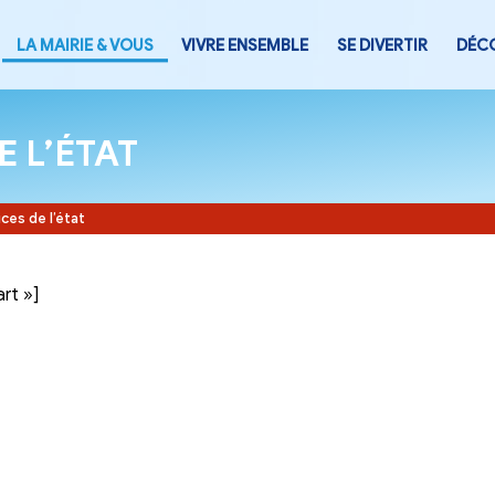
LA MAIRIE & VOUS
VIVRE ENSEMB
CES DE L’ÉTAT
Accueil
-
Services de l’état
tegory= »part »]