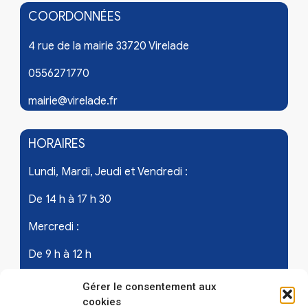
COORDONNÉES
4 rue de la mairie 33720 Virelade
0556271770
mairie@virelade.fr
HORAIRES
Lundi, Mardi, Jeudi et Vendredi :
De 14 h à 17 h 30
Mercredi :
De 9 h à 12 h
Samedi - les 1er et 3ème de chaque mois :
Gérer le consentement aux
cookies