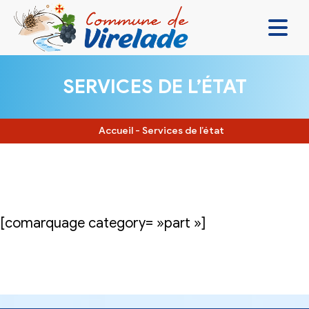
LA MAIRIE & VOUS
SERVICES DE L’ÉTAT
VIVRE ENSEMBLE
SE DIVERTIR
Accueil
-
Services de l’état
DÉCOUVRIR
CONTACT
[comarquage category= »part »]