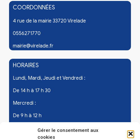
COORDONNÉES
4 rue de la mairie 33720 Virelade
0556271770
mairie@virelade.fr
HORAIRES
Lundi, Mardi, Jeudi et Vendredi :
De 14 h à 17 h 30
Mercredi :
De 9 h à 12 h
Samedi - les 1er et 3ème de chaque mois :
Gérer le consentement aux
cookies