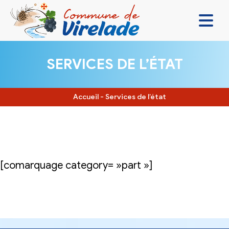
LA MAIRIE & VOUS
SERVICES DE L’ÉTAT
VIVRE ENSEMBLE
SE DIVERTIR
Accueil
-
Services de l’état
DÉCOUVRIR
CONTACT
[comarquage category= »part »]