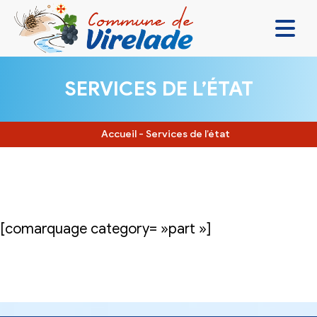
LA MAIRIE & VOUS
SERVICES DE L’ÉTAT
VIVRE ENSEMBLE
SE DIVERTIR
Accueil
-
Services de l’état
DÉCOUVRIR
CONTACT
[comarquage category= »part »]