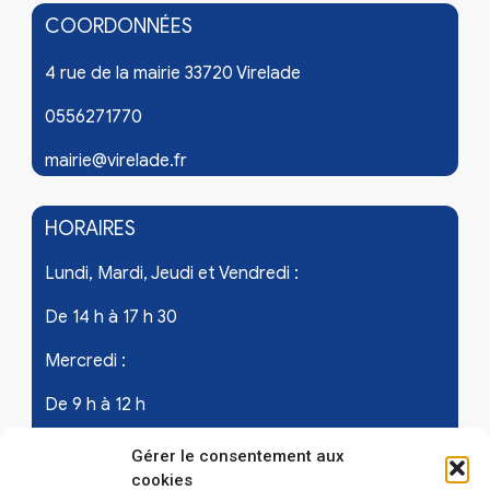
COORDONNÉES
4 rue de la mairie 33720 Virelade
0556271770
mairie@virelade.fr
HORAIRES
Lundi, Mardi, Jeudi et Vendredi :
De 14 h à 17 h 30
Mercredi :
De 9 h à 12 h
Samedi - les 1er et 3ème de chaque mois :
Gérer le consentement aux
cookies