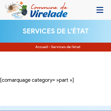
LA MAIRIE & VOUS
SERVICES DE L’ÉTAT
VIVRE ENSEMBLE
SE DIVERTIR
Accueil
-
Services de l’état
DÉCOUVRIR
CONTACT
[comarquage category= »part »]