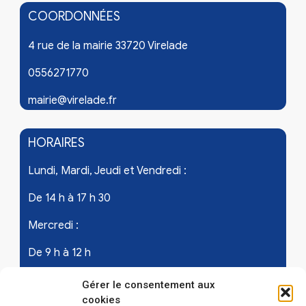
COORDONNÉES
4 rue de la mairie 33720 Virelade
0556271770
mairie@virelade.fr
HORAIRES
Lundi, Mardi, Jeudi et Vendredi :
De 14 h à 17 h 30
Mercredi :
De 9 h à 12 h
Samedi - les 1er et 3ème de chaque mois :
Gérer le consentement aux
cookies