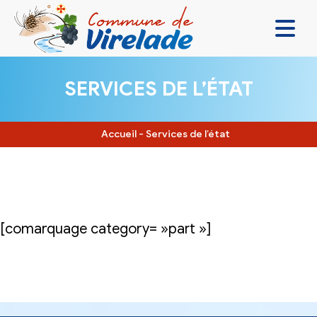
LA MAIRIE & VOUS
SERVICES DE L’ÉTAT
VIVRE ENSEMBLE
SE DIVERTIR
Accueil
-
Services de l’état
DÉCOUVRIR
CONTACT
[comarquage category= »part »]