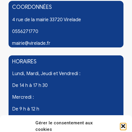
COORDONNÉES
4 rue de la mairie 33720 Virelade
0556271770
mairie@virelade.fr
HORAIRES
Lundi, Mardi, Jeudi et Vendredi :
De 14 h à 17 h 30
Mercredi :
De 9 h à 12 h
Samedi - les 1er et 3ème de chaque mois :
Gérer le consentement aux
cookies