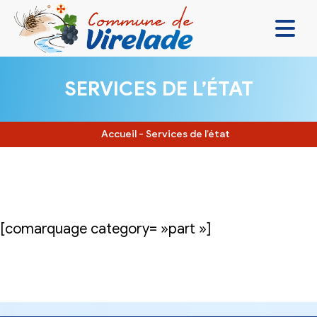
LA MAIRIE & VOUS
SERVICES DE L’ÉTAT
VIVRE ENSEMBLE
SE DIVERTIR
Accueil
-
Services de l’état
DÉCOUVRIR
CONTACT
[comarquage category= »part »]