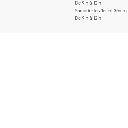
Coordonnées
4 rue de la mairie 33720 Virelade
0556271770
mairie@virelade.fr