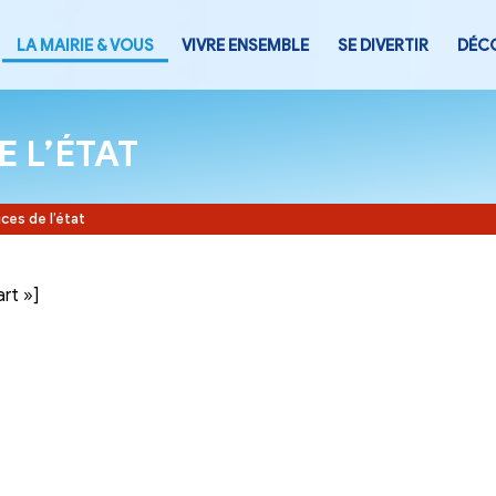
LA MAIRIE & VOUS
VIVRE ENSEMB
CES DE L’ÉTAT
Accueil
-
Services de l’état
tegory= »part »]