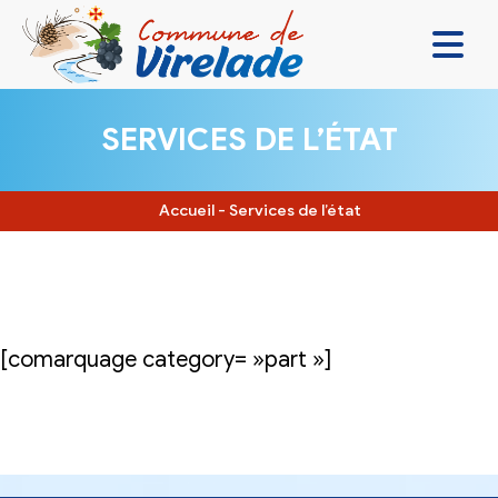
LA MAIRIE & VOUS
SERVICES DE L’ÉTAT
VIVRE ENSEMBLE
SE DIVERTIR
Accueil
-
Services de l’état
DÉCOUVRIR
CONTACT
[comarquage category= »part »]