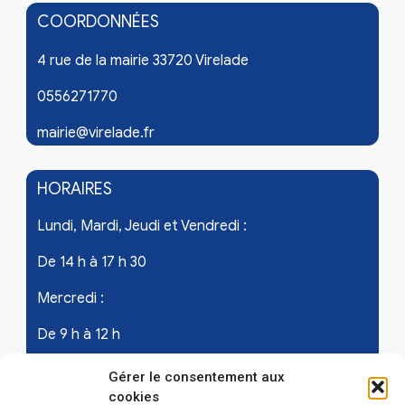
COORDONNÉES
4 rue de la mairie 33720 Virelade
0556271770
mairie@virelade.fr
HORAIRES
Lundi, Mardi, Jeudi et Vendredi :
De 14 h à 17 h 30
Mercredi :
De 9 h à 12 h
Samedi - les 1er et 3ème de chaque mois :
Gérer le consentement aux
cookies