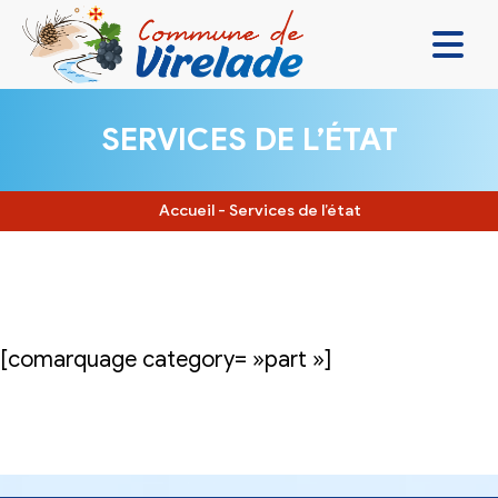
LA MAIRIE & VOUS
SERVICES DE L’ÉTAT
VIVRE ENSEMBLE
SE DIVERTIR
Accueil
-
Services de l’état
DÉCOUVRIR
CONTACT
[comarquage category= »part »]