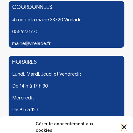
COORDONNÉES
4 rue de la mairie 33720 Virelade
0556271770
mairie@virelade.fr
HORAIRES
Lundi, Mardi, Jeudi et Vendredi :
De 14 h à 17 h 30
Mercredi :
De 9 h à 12 h
Samedi - les 1er et 3ème de chaque mois :
Gérer le consentement aux
cookies