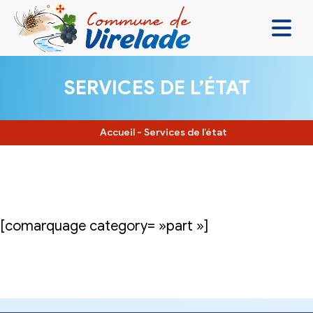
LA MAIRIE & VOUS
SERVICES DE L’ÉTAT
VIVRE ENSEMBLE
SE DIVERTIR
Accueil
-
Services de l’état
DÉCOUVRIR
CONTACT
[comarquage category= »part »]