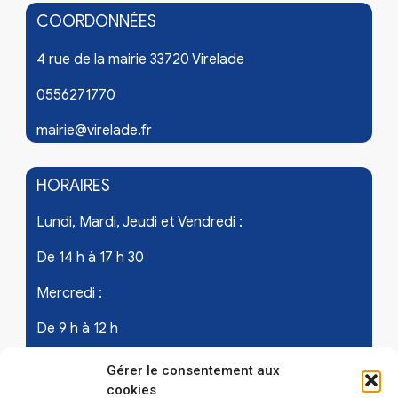
COORDONNÉES
4 rue de la mairie 33720 Virelade
0556271770
mairie@virelade.fr
HORAIRES
Lundi, Mardi, Jeudi et Vendredi :
De 14 h à 17 h 30
Mercredi :
De 9 h à 12 h
Samedi - les 1er et 3ème de chaque mois :
Gérer le consentement aux
cookies